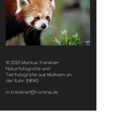
© 2020 Markus Trenkner
Naturfotografie und
Tierfotografie aus Mülheim an
der Ruhr (NRW)
m.trenkner@t-online.de
Share